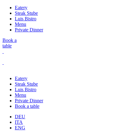
Eatery
Steak Stube
Luis Bistro
Menu
Private Dinner
Book a
table
Eatery
Steak Stube
Luis Bistro
Menu
Private Dinner
Book a table
DEU
ITA
ENG