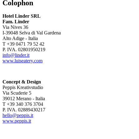
Colophon
Hotel Linder SRL
Fam. Linder
Via Nives 36
I-39048 Selva di Val Gardena
Alto Adige - Italia
T +39 0471 79 52 42
P. IVA. 02801950219
info@linder.it
www.luiseatery.com
Concept & Design
Peppis Kreativstudio
Via Scuderie 5
39012 Merano - Italia
T +39 340 376 3704
P. IVA. 02889430217
hello@peppis.it
www.peppis.it