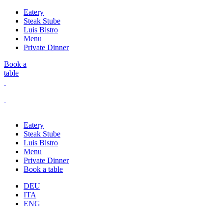
Eatery
Steak Stube
Luis Bistro
Menu
Private Dinner
Book a
table
Eatery
Steak Stube
Luis Bistro
Menu
Private Dinner
Book a table
DEU
ITA
ENG